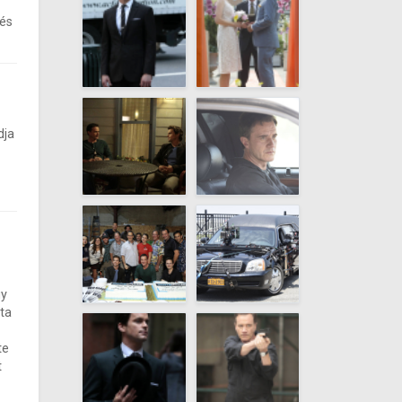
 és
dja
gy
ta
te
t