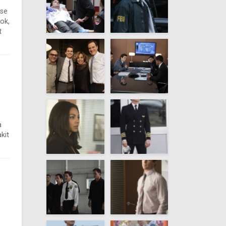
ése
ok,
t
a
kit