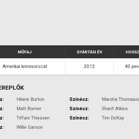
MŰFAJ
GYÁRTÁSI ÉV
HOSS
Amerikai krimisorozat
2012
40 per
EREPLŐK
z:
Hilarie Burton
Színész:
Marsha Thomaso
z:
Matt Bomer
Színész:
Sharif Atkins
z:
Tiffani Thiessen
Színész:
Tim DeKay
z:
Willie Garson