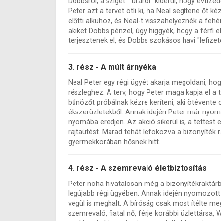
Dobbsról, a sziget " uráról" kiderül, hogy évtize
Peter azt a tervet ötli ki, ha Neal segítene őt
előtti alkuhoz, és Neal-t visszahelyeznék a fehé
akiket Dobbs pénzel, úgy higgyék, hogy a férfi e
terjesztenek el, és Dobbs szokásos havi "lefizetés
3. rész - A múlt árnyéka
Neal Peter egy régi ügyét akarja megoldani, hog
részleghez. A terv, hogy Peter maga kapja el a 
bűnözőt próbálnak kézre keríteni, aki ötévente c
ékszerüzletekből. Annak idején Peter már nyomoz
nyomába eredjen. Az akció sikerül is, a tettest 
rajtaütést. Marad tehát lefokozva a bizonyíték ra
gyermekkorában hősnek hitt.
4. rész - A szemrevaló életbiztosítás
Peter noha hivatalosan még a bizonyítékraktárb
legújabb régi ügyében. Annak idején nyomozott 
végül is meghalt. A bíróság csak most ítélte meg 
szemrevaló, fiatal nő, férje korábbi üzlettársa, 