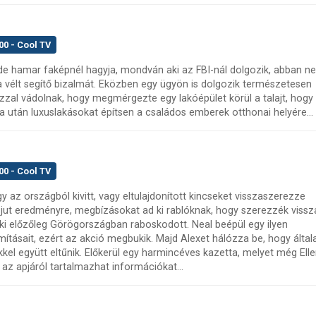
00 - Cool TV
, de hamar faképnél hagyja, mondván aki az FBI-nál dolgozik, abban n
e a vélt segítő bizalmát. Eközben egy ügyön is dolgozik természetesen
it azzal vádolnak, hogy megmérgezte egy lakóépület körül a talajt, hogy
sa után luxuslakásokat építsen a családos emberek otthonai helyére...
00 - Cool TV
y az országból kivitt, vagy eltulajdonított kincseket visszaszerezze
 jut eredményre, megbízásokat ad ki rablóknak, hogy szerezzék vissz
aki előzőleg Görögországban raboskodott. Neal beépül egy ilyen
ításait, ezért az akció megbukik. Majd Alexet hálózza be, hogy által
kkel együtt eltűnik. Előkerül egy harmincéves kazetta, melyet még Ell
 az apjáról tartalmazhat információkat...