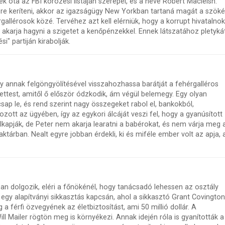
dek óta az FBI körözési listáján szerepel, és a neve Robert Macleish.
 kézre keríteni, akkor az igazságügy New Yorkban tartaná magát a szök
rgallérosok közé. Tervéhez azt kell elérniük, hogy a korrupt hivatalnok
l akarja hagyni a szigetet a kenőpénzekkel. Ennek látszatához pletyká
i" partiján kirabolják.
y annak felgöngyölítésével visszahozhassa barátját a fehérgalléros
tettest, amitől ő először ódzkodik, ám végül belemegy. Egy olyan
sap le, és rend szerint nagy összegeket rabol el, bankokból,
ott az ügyében, így az egykori álcáját veszi fel, hogy a gyanúsított
elkapják, de Peter nem akarja learatni a babérokat, és nem várja meg 
ktárban. Nealt egyre jobban érdekli, ki és miféle ember volt az apja, a
an dolgozik, eléri a főnökénél, hogy tanácsadó lehessen az osztály
egy alapítványi sikkasztás kapcsán, ahol a sikkasztó Grant Covington
a férfi özvegyének az életbiztosítást, ami 50 millió dollár. A
Will Mailer rögtön meg is környékezi. Annak idején róla is gyanították a