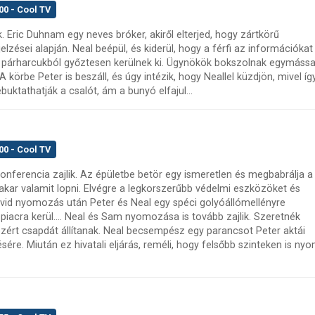
00 - Cool TV
Eric Duhnam egy neves bróker, akiről elterjed, hogy zártkörű
elzései alapján. Neal beépül, és kiderül, hogy a férfi az információkat
a párharcukból győztesen kerülnek ki. Ügynökök bokszolnak egymássa
 körbe Peter is beszáll, és úgy intézik, hogy Neallel küzdjön, mivel íg
buktathatják a csalót, ám a bunyó elfajul...
00 - Cool TV
onferencia zajlik. Az épületbe betör egy ismeretlen és megbabrálja a
 akar valamit lopni. Elvégre a legkorszerűbb védelmi eszközöket és
id nyomozás után Peter és Neal egy spéci golyóállómellényre
 piacra kerül.... Neal és Sam nyomozása is tovább zajlik. Szeretnék
ezért csapdát állítanak. Neal becsempész egy parancsot Peter aktái
re. Miután ez hivatali eljárás, reméli, hogy felsőbb szinteken is ny