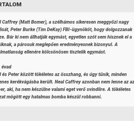
RTALOM
l Caffrey (Matt Bomer), a szélhámos sikeresen meggyőzi nagy
álisát, Peter Burke (Tim DeKay) FBI-ügynököt, hogy dolgozzanak
e. Bár ki nem állhatják egymást, egyetlen szót sem hisznek el a
iknak, a párosuk meglepően eredményesnek bizonyul. A
almatlanság ellenére kölcsönösen tisztelik egymást.
. évad
l és Peter között tökéletes az összhang, és úgy tűnik, minden
enes kerékvágásba került. Neal Caffrey azonban nem lenne az a
r, aki, ha nem készülne valami eget verő svindlire. A tökéletes
szat mögött egy hatalmas bomba készül robbanni.