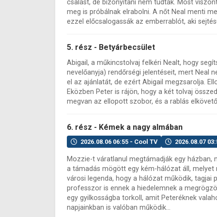
csalást, de bizonyítani nem tudták. Most viszo
meg is próbálnak elrabolni. A nőt Neal menti me
ezzel előcsalogassák az emberrablót, aki sejtésük
5. rész - Betyárbecsület
Abigail, a műkincstolvaj felkéri Nealt, hogy segí
nevelőanyja) rendőrségi jelentéseit, mert Neal
el az ajánlatát, de ezért Abigail megzsarolja. E
Eközben Peter is rájön, hogy a két tolvaj összedo
megvan az ellopott szobor, és a rablás elkövető
6. rész - Kémek a nagy almában
2026.08.06 06:55 - Cool TV
2026.08.07 03:
Mozzie-t váratlanul megtámadják egy házban, m
a támadás mögött egy kém-hálózat áll, melyet 
városi legenda, hogy a hálózat működik, tagjai 
professzor is ennek a hiedelemnek a megrögzöt
egy gyilkosságba torkoll, amit Peteréknek valaho
napjainkban is valóban működik...