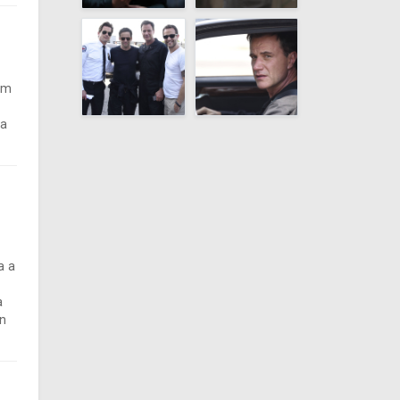
em
 a
a a
a
en