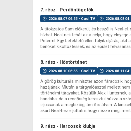
7. rész - Perdöntögetők
2026.08.07 06:55 - Cool TV
2026.08.08 04:
A titokzatos Sam előkerül, és beszél is Neal-el
bízhat. Neal-nek tehát az a célja, hogy elnyerj
Peterrel. Egy befektető ellen folyik eljárás, ak
bérlőket kiköltöztessék, és az épület felvásárlá
8. rész - Hőstörténet
2026.08.10 06:55 - Cool TV
2026.08.11 04:
A görög kulturális miniszter azon fáradozik, hog
hazájának. Miután a tárgyalóasztal mellett nem
történelmi tárgyakat. Közülük Alex Hunternek, 
bandába, de a rendőrség keresztül húzza a szám
eljussanak a megbízóig, ám ő is átveri. A kincse
akart Neal-hez eljuttatni, hogy nézze meg, mert
9. rész - Harcosok klubja