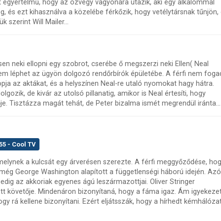
nt egyértelmű, hogy az özvegy vagyonára utazik, aki egy alkalommal
g, és ezt kihasználva a közelébe férkőzik, hogy vetélytársnak tűnjön,
 szerint Will Mailer...
tsen neki ellopni egy szobrot, cserébe ő megszerzi neki Ellen( Neal
 nem léphet az ügyön dolgozó rendőrbírók épületébe. A férfi nem foga
llopja az aktákat, és a helyszínen Neal-re utaló nyomokat hagy hátra.
lgozik, de kivár az utolsó pillanatig, amikor is Neal értesíti, hogy
je. Tisztázza magát tehát, de Peter bizalma ismét megrendül iránta...
55 - Cool TV
elynek a kulcsát egy árverésen szerezte. A férfi meggyőződése, ho
még George Washington alapított a függetlenségi háború idején. Azó
pedig az akkoriak egyenes ágú leszármazottjai. Oliver Stringer
t követője. Mindenáron bizonyítaná, hogy a fáma igaz. Ám igyekeze
gy rá kellene bizonyítani. Ezért eljátsszák, hogy a hírhedt kémhálóza