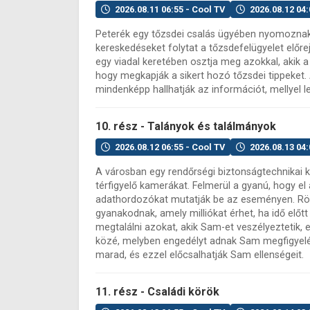
2026.08.11 06:55 - Cool TV
2026.08.12 04:
Peterék egy tőzsdei csalás ügyében nyomoznak. 
kereskedéseket folytat a tőzsdefelügyelet előrej
egy viadal keretében osztja meg azokkal, akik 
hogy megkapják a sikert hozó tőzsdei tippeket. A
mindenképp hallhatják az információt, mellyel le
10. rész - Talányok és találmányok
2026.08.12 06:55 - Cool TV
2026.08.13 04:
A városban egy rendőrségi biztonságtechnikai k
térfigyelő kamerákat. Felmerül a gyanú, hogy el
adathordozókat mutatják be az eseményen. Röv
gyanakodnak, amely milliókat érhet, ha idő előtt
megtalálni azokat, akik Sam-et veszélyeztetik, 
közé, melyben engedélyt adnak Sam megfigyelésé
marad, és ezzel előcsalhatják Sam ellenségeit.
11. rész - Családi körök