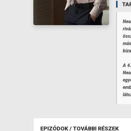
TA
Nea
riv
össz
más
biz
A 4
Nea
egy
embe
lát
EPIZÓDOK / TOVÁBBI RÉSZEK