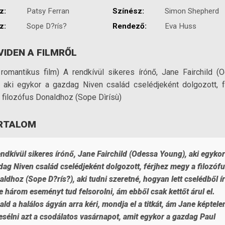
z:
Patsy Ferran
Színész:
Simon Shepherd
z:
Sope D?rís?
Rendező:
Eva Huss
VIDEN A FILMRŐL
 romantikus film) A rendkívül sikeres írónő, Jane Fairchild (
, aki egykor a gazdag Niven család cselédjeként dolgozott, f
 filozófus Donaldhoz (Sope Dìrísù)
RTALOM
ndkívül sikeres írónő, Jane Fairchild (Odessa Young), aki egykor
dag Niven család cselédjeként dolgozott, férjhez megy a filozóf
ldhoz (Sope D?rís?), aki tudni szeretné, hogyan lett cselédből í
e három eseményt tud felsorolni, ám ebből csak kettőt árul el.
ld a halálos ágyán arra kéri, mondja el a titkát, ám Jane képtele
esélni azt a csodálatos vasárnapot, amit egykor a gazdag Paul