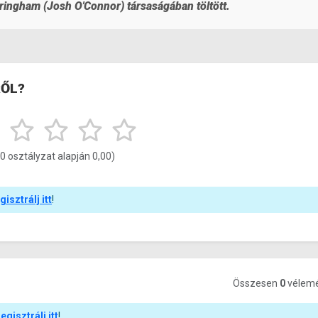
ringham (Josh O'Connor) társaságában töltött.
RŐL?
(0 osztályzat alapján 0,00)
gisztrálj itt
!
Összesen
0
vélem
regisztrálj itt
!