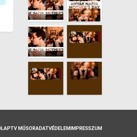
ŐLAP
TV MŰSOR
ADATVÉDELEM
IMPRESSZUM