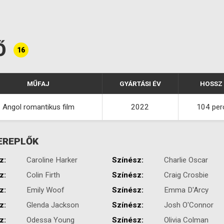
Ő
16
MŰFAJ
GYÁRTÁSI ÉV
HOSSZ
Angol romantikus film
2022
104 per
EREPLŐK
z:
Caroline Harker
Színész:
Charlie Oscar
z:
Colin Firth
Színész:
Craig Crosbie
z:
Emily Woof
Színész:
Emma D'Arcy
z:
Glenda Jackson
Színész:
Josh O'Connor
z:
Odessa Young
Színész:
Olivia Colman