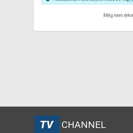
Még nem érkez
TV
CHANNEL