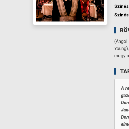
Színés
Színés
RÖ
(Angol
Young)
megy a
TA
A re
gaz
Dona
Jan
Dona
elm