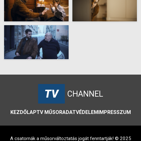
TV
CHANNEL
KEZDŐLAP
TV MŰSOR
ADATVÉDELEM
IMPRESSZUM
A csatornák a műsorváltoztatás jogát fenntartják! © 2025