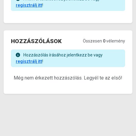
regisztrálj itt
!
HOZZÁSZÓLÁSOK
Összesen
0
vélemény
Hozzászólás írásához jelentkezz be vagy
regisztrálj itt
!
Még nem érkezett hozzászólás. Legyél te az első!