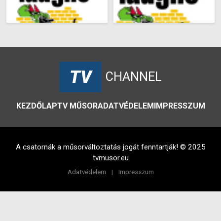
TV
CHANNEL
KEZDŐLAP
TV MŰSOR
ADATVÉDELEM
IMPRESSZUM
A csatornák a műsorváltoztatás jogát fenntartják! © 2025
tvmusor.eu
Adatvédelem
|
Impresszum