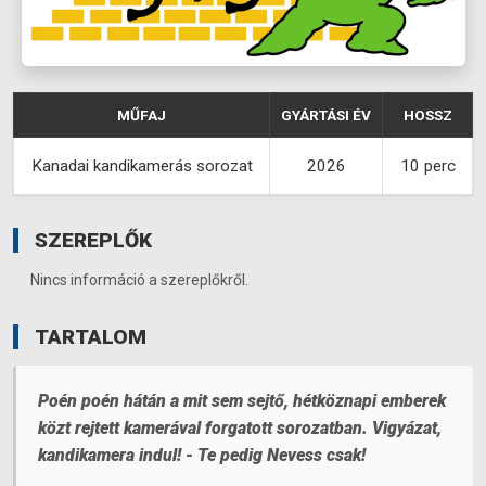
MŰFAJ
GYÁRTÁSI ÉV
HOSSZ
Kanadai kandikamerás sorozat
2026
10 perc
SZEREPLŐK
Nincs információ a szereplőkről.
TARTALOM
Poén poén hátán a mit sem sejtő, hétköznapi emberek
közt rejtett kamerával forgatott sorozatban. Vigyázat,
kandikamera indul! - Te pedig Nevess csak!