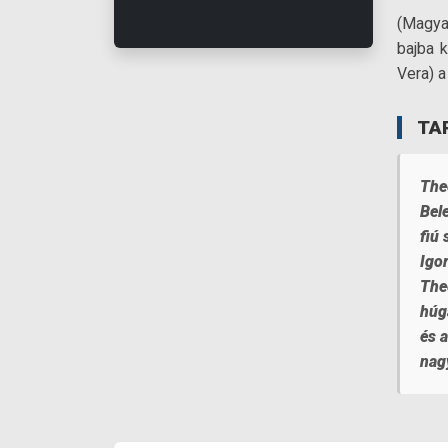
(Magya
bajba k
Vera) a
TA
Theo
Bele
fiú
Igo
Theo
húg
és 
nag