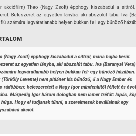
r akciófilm) Theo (Nagy Zsolt) épphogy kiszabadul a sittről,
erül. Beleszeret az egyetlen lányba, aki abszolút tabu. Iva (B
 fiú számára legváratlanabb helyen bukkan fel: egy bűnöző házá
RTALOM
 (Nagy Zsolt) épphogy kiszabadul a sittről, máris bajba kerül.
szeret az egyetlen lányba, aki abszolút tabu. Iva (Baranyai Vera)
 számára legváratlanabb helyen bukkan fel: egy bűnöző házában.
r (Törköly Levente) nem pitiáner kis bűnöző, ő a Nagy Ember és
 rádöbben: beleszeretett a Nagy Igor mindenkitől féltett és óvot
ába. Márpedig Igor három dologban nem ismer tréfát: lopás, kö
a húga. Hogy el tudjanak tűnni, a szerelmesek bevállalnak egy
yszabású akciót.