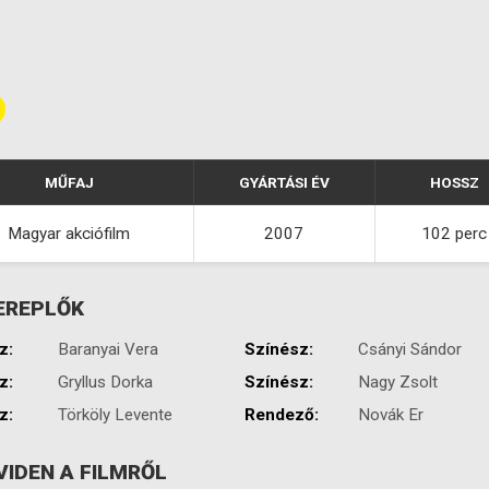
MŰFAJ
GYÁRTÁSI ÉV
HOSSZ
Magyar akciófilm
2007
102 perc
EREPLŐK
z:
Baranyai Vera
Színész:
Csányi Sándor
z:
Gryllus Dorka
Színész:
Nagy Zsolt
z:
Törköly Levente
Rendező:
Novák Er
VIDEN A FILMRŐL