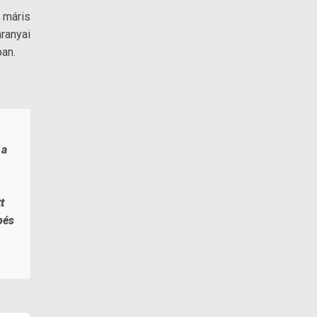
 máris
aranyai
ban.
 a
t
pés