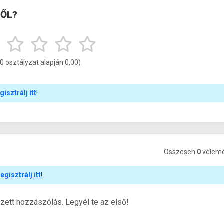
RŐL?
(0 osztályzat alapján 0,00)
gisztrálj itt
!
Összesen
0
vélem
regisztrálj itt
!
ett hozzászólás. Legyél te az első!