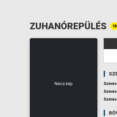
ZUHANÓREPÜLÉS
18
SZ
Nincs kép
Színés
Színés
Színés
RÖ